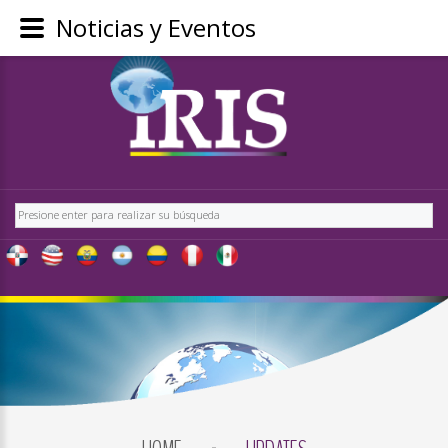
Noticias y Eventos
REGÍSTRATE
-
OBTÉN
CONTENIDO
Buscar
EXCLUSIVO
PARA
NUESTROS
USUARIOS
IRIS