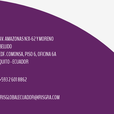
AV. AMAZONAS N31-62 Y MORENO
BELLIDO
EDF. COMONSA, PISO 6, OFICINA 6A
QUITO - ECUADOR
+593 2 601 8862
IRISGLOBALECUADOR@IRISGRA.COM