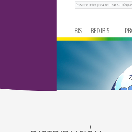
Buscar
IRIS
RED IRIS
PR
ANTI
IRIS CORPORATIVO
MÉXICO
DESCO
A
NOTICIAS Y EVENTOS
ECUADOR
ANT
TESTIMONIOS
BRASIL
DER
ARGENTINA
CARD
COLOMBIA
AN
PERÚ