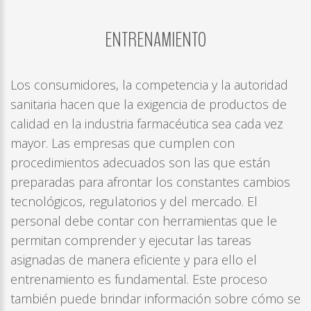
ENTRENAMIENTO
LOG
IN
CREATE
Los consumidores, la competencia y la autoridad
AN
sanitaria hacen que la exigencia de productos de
ACCOUN
calidad en la industria farmacéutica sea cada vez
Remembe
mayor. Las empresas que cumplen con
me
procedimientos adecuados son las que están
Forgot
preparadas para afrontar los constantes cambios
your
tecnológicos, regulatorios y del mercado. El
username?
personal debe contar con herramientas que le
/
permitan comprender y ejecutar las tareas
Forgot
asignadas de manera eficiente y para ello el
your
entrenamiento es fundamental. Este proceso
password?
también puede brindar información sobre cómo se