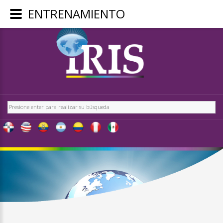
ENTRENAMIENTO
REGÍSTRA
-
OBTÉN
CONTENID
Buscar
EXCLUSIV
PARA
NUESTRO
USUARIOS
IRIS