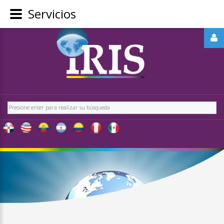
Servicios
REGÍSTRATE
-
OBTÉN
CONTENIDO
Buscar
EXCLUSIVO
PARA
NUESTROS
USUARIOS
IRIS