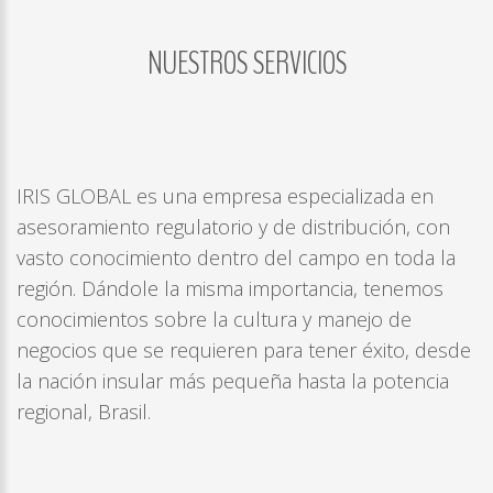
NUESTROS
SERVICIOS
LOG
IN
CREATE
AN
ACCOUNT
IRIS GLOBAL es una empresa especializada en
Remember
asesoramiento regulatorio y de distribución, con
me
vasto conocimiento dentro del campo en toda la
Forgot
región. Dándole la misma importancia, tenemos
your
conocimientos sobre la cultura y manejo de
username?
negocios que se requieren para tener éxito, desde
/
la nación insular más pequeña hasta la potencia
Forgot
regional, Brasil.
your
password?