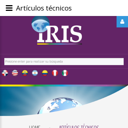
Artículos técnicos
REGÍSTRATE
-
OBTÉN
CONTENIDO
Buscar
EXCLUSIVO
PARA
NUESTROS
USUARIOS
IRIS