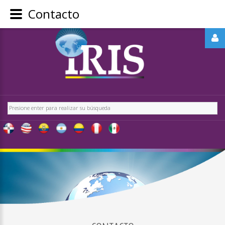
Contacto
REGÍSTRATE
-
OBTÉN
CONTENIDO
Buscar
EXCLUSIVO
PARA
NUESTROS
USUARIOS
IRIS