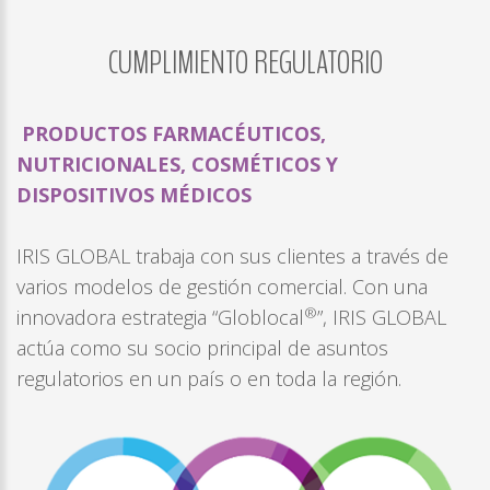
CUMPLIMIENTO
REGULATORIO
LOG
IN
CREATE
PRODUCTOS FARMACÉUTICOS,
AN
NUTRICIONALES, COSMÉTICOS Y
ACCOUNT
DISPOSITIVOS MÉDICOS
Remember
me
IRIS GLOBAL trabaja con sus clientes a través de
Forgot
varios modelos de gestión comercial. Con una
®
your
innovadora estrategia “Globlocal
”, IRIS GLOBAL
username?
actúa como su socio principal de asuntos
/
regulatorios en un país o en toda la región.
Forgot
your
password?