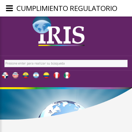
CUMPLIMIENTO REGULATORIO
REGÍSTRATE
-
OBTÉN
CONTENIDO
Buscar
EXCLUSIVO
PARA
NUESTROS
USUARIOS
IRIS