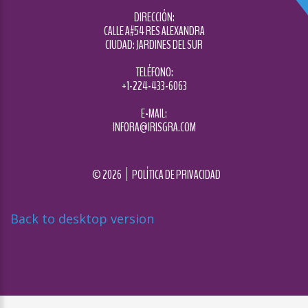
DIRECCIÓN:
CALLE A#54 RES ALEXANDRA
CIUDAD: JARDINES DEL SUR
TELÉFONO:
+1-224-433-6063
E-MAIL:
INFORA@IRISGRA.COM
©
2026
POLÍTICA DE PRIVACIDAD
Back to desktop version
Diseñado por
Nova Studio Creativo