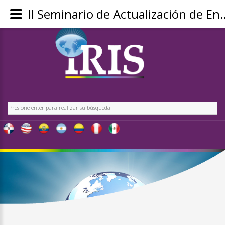
II Seminario de Actualización 
REGÍSTRATE
-
OBTÉN
CONTENIDO
Buscar
EXCLUSIVO
PARA
NUESTROS
USUARIOS
IRIS