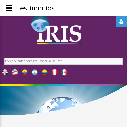
Testimonios
REGÍSTRATE
-
OBTÉN
CONTENIDO
Buscar
EXCLUSIVO
PARA
NUESTROS
USUARIOS
IRIS