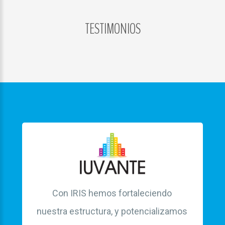
TESTIMONIOS
LOG
IN
CREATE
AN
ACCOUNT
Remember
me
Forgot
your
username?
/
Forgot
Con IRIS hemos fortaleciendo
your
nuestra estructura, y potencializamos
password?