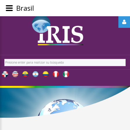
Brasil
REGÍSTRATE
-
OBTÉN
CONTENIDO
Buscar
EXCLUSIVO
PARA
NUESTROS
USUARIOS
IRIS