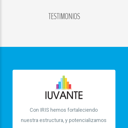
TESTIMONIOS
LOG
IN
CREATE
AN
ACCOUNT
Remember
me
Forgot
your
username?
/
Forgot
Con IRIS hemos fortaleciendo
your
nuestra estructura, y potencializamos
password?