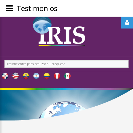
Testimonios
REGÍSTRATE
-
OBTÉN
CONTENIDO
Buscar
EXCLUSIVO
PARA
NUESTROS
USUARIOS
IRIS