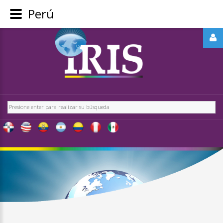
Perú
REGÍSTRATE
-
OBTÉN
CONTENIDO
Buscar
EXCLUSIVO
PARA
NUESTROS
USUARIOS
IRIS