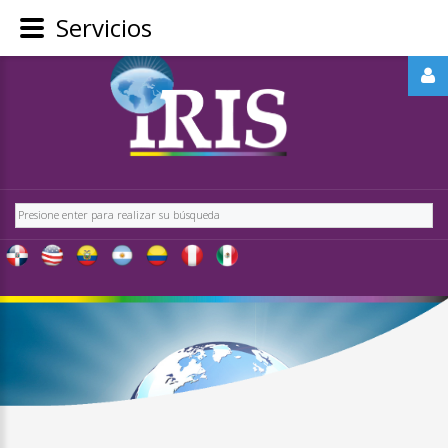
Servicios
REGÍSTRATE
-
OBTÉN
CONTENIDO
Buscar
EXCLUSIVO
PARA
NUESTROS
USUARIOS
IRIS