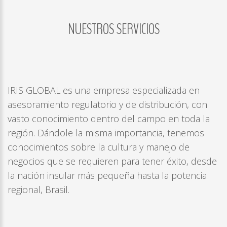
NUESTROS
SERVICIOS
LOG
IN
CREATE
AN
ACCOUNT
IRIS GLOBAL es una empresa especializada en
Remember
asesoramiento regulatorio y de distribución, con
me
vasto conocimiento dentro del campo en toda la
Forgot
región. Dándole la misma importancia, tenemos
your
conocimientos sobre la cultura y manejo de
username?
negocios que se requieren para tener éxito, desde
/
la nación insular más pequeña hasta la potencia
Forgot
regional, Brasil.
your
password?