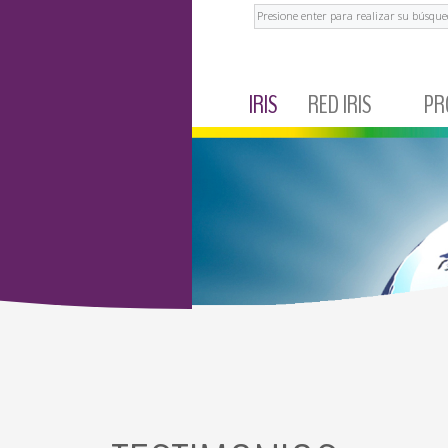
Buscar
IRIS
RED IRIS
PR
ANTI
IRIS CORPORATIVO
MÉXICO
DESCO
A
NOTICIAS Y EVENTOS
ECUADOR
ANT
TESTIMONIOS
BRASIL
DER
ARGENTINA
CARD
COLOMBIA
AN
PERÚ