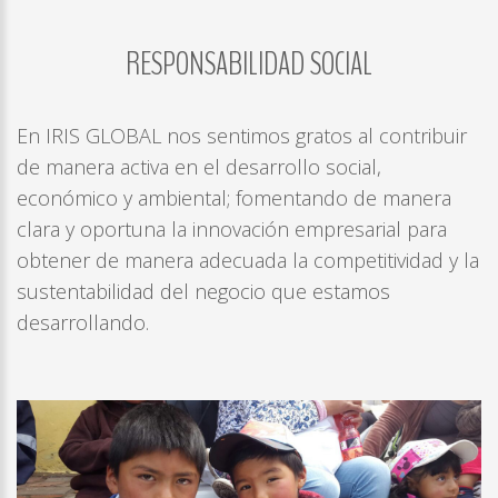
RESPONSABILIDAD
SOCIAL
LOG
IN
CREATE
En IRIS GLOBAL nos sentimos gratos al contribuir
AN
de manera activa en el desarrollo social,
ACCOUNT
económico y ambiental; fomentando de manera
Remember
clara y oportuna la innovación empresarial para
me
obtener de manera adecuada la competitividad y la
Forgot
sustentabilidad del negocio que estamos
your
desarrollando.
username?
/
Forgot
your
password?