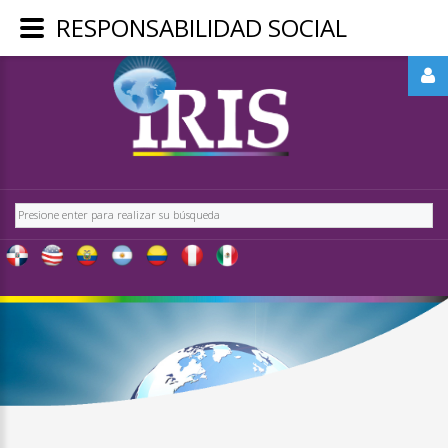
RESPONSABILIDAD SOCIAL
REGÍSTRATE
-
OBTÉN
CONTENIDO
Buscar
EXCLUSIVO
PARA
NUESTROS
USUARIOS
IRIS