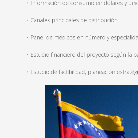
• Información de consumo en dólares y uni
• Canales principales de distribución.
• Panel de médicos en número y especialida
• Estudio financiero del proyecto según la p
• Estudio de factibilidad, planeación estraté