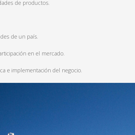
dades de productos.
des de un país.
articipación en el mercado.
gica e implementación del negocio.