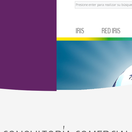
Buscar
IRIS
RED IRIS
IRIS CORPORATIVO
MÉXICO
NOTICIAS Y EVENTOS
ECUADOR
TESTIMONIOS
BRASIL
ARGENTINA
COLOMBIA
PERÚ