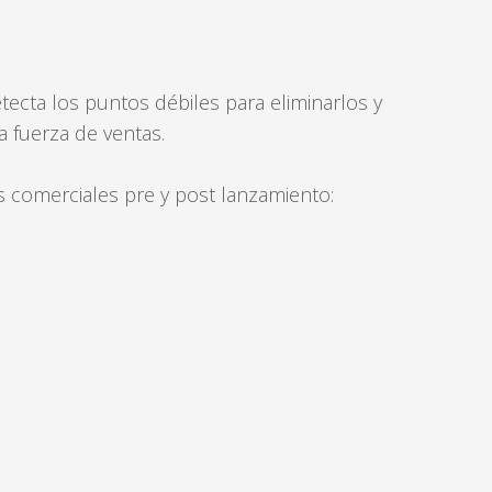
LOG
IN
ecta los puntos débiles para eliminarlos y
CREATE
a fuerza de ventas.
AN
ACCOUNT
os comerciales pre y post lanzamiento:
Remember
me
Forgot
your
username?
/
Forgot
your
password?