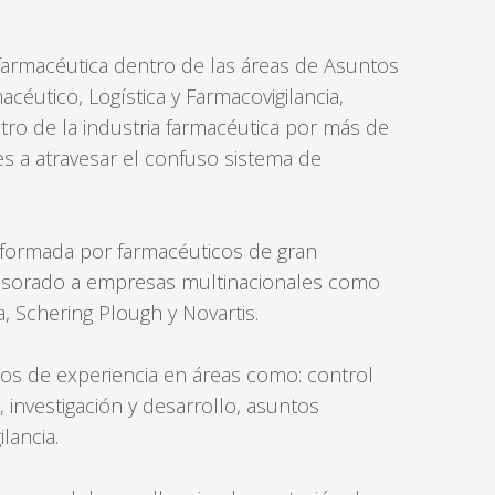
LOG
 farmacéutica dentro de las áreas de Asuntos
IN
céutico, Logística y Farmacovigilancia,
CREATE
tro de la industria farmacéutica por más de
AN
s a atravesar el confuso sistema de
ACCOUNT
Remember
me
formada por farmacéuticos de gran
asesorado a empresas multinacionales como
Forgot
, Schering Plough y Novartis.
your
username?
s de experiencia en áreas como: control
/
, investigación y desarrollo, asuntos
Forgot
lancia.
your
password?