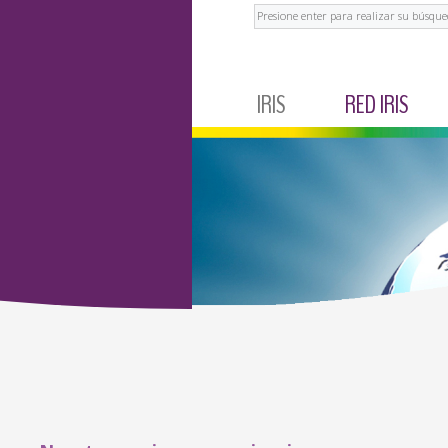
Buscar
IRIS
RED IRIS
IRIS CORPORATIVO
MÉXICO
NOTICIAS Y EVENTOS
ECUADOR
TESTIMONIOS
BRASIL
ARGENTINA
COLOMBIA
PERÚ