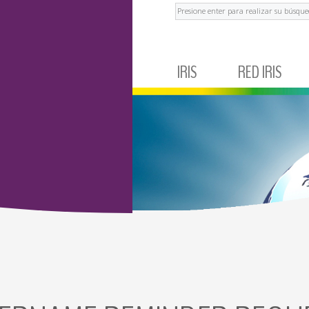
Buscar
IRIS
RED IRIS
IRIS CORPORATIVO
MÉXICO
NOTICIAS Y EVENTOS
ECUADOR
TESTIMONIOS
BRASIL
ARGENTINA
COLOMBIA
PERÚ