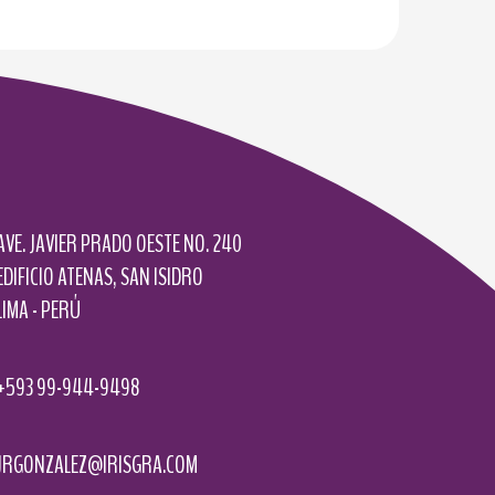
AVE. JAVIER PRADO OESTE NO. 240
EDIFICIO ATENAS, SAN ISIDRO
LIMA - PERÚ
+593 99-944-9498
JRGONZALEZ@IRISGRA.COM