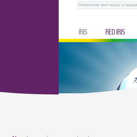
Buscar
IRIS
RED IRIS
IRIS CORPORATIVO
MÉXICO
NOTICIAS Y EVENTOS
ECUADOR
TESTIMONIOS
BRASIL
ARGENTINA
COLOMBIA
PERÚ