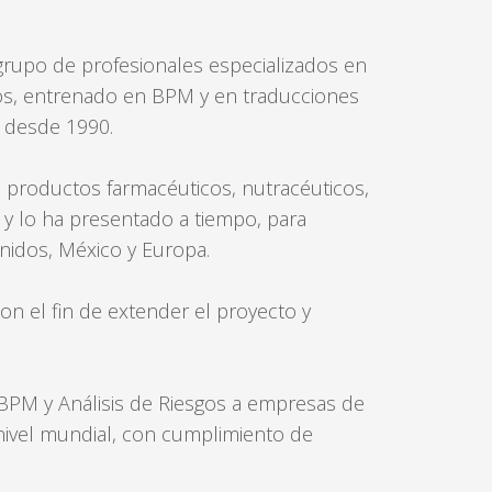
LOG
rupo de profesionales especializados en
IN
ios, entrenado en BPM y en traducciones
CREATE
 desde 1990.
AN
ACCOUNT
a productos farmacéuticos, nutracéuticos,
Remember
, y lo ha presentado a tiempo, para
me
nidos, México y Europa.
Forgot
con el fin de extender el proyecto y
your
username?
/
PM y Análisis de Riesgos a empresas de
Forgot
nivel mundial, con cumplimiento de
your
password?