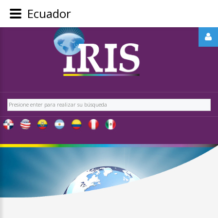
Ecuador
REGÍSTRATE
-
OBTÉN
CONTENIDO
Buscar
EXCLUSIVO
PARA
NUESTROS
USUARIOS
IRIS