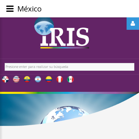
México
REGÍSTRATE
-
OBTÉN
CONTENIDO
Buscar
EXCLUSIVO
PARA
NUESTROS
USUARIOS
IRIS