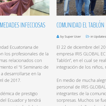
MEDADES
INFECCIOSAS
COMUNIDAD
EL
TABLÓN
by Super User
in
Update
dad Ecuatoriana de
El 22 de diciembre del 20
 los profesionales de la
empresa IRIS GLOBAL ECU
temas relacionados con
Tablón”, en el cual se rea
iento el “II Seminario de
integración de los niños,
a desarrollarse en la
il de 2017.
En medio de mucha alegrí
personal de IRIS GLOBAL 
démica de prestigio
integrantes de la comunid
a del Ecuador y tendrá
sorpresas. Muchos se fue