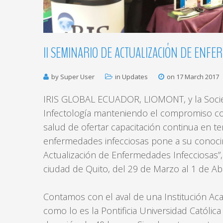
II
SEMINARIO
DE
ACTUALIZACIÓN
DE
ENFER
by Super User
in
Updates
on 17 March 2017
IRIS GLOBAL ECUADOR, LIOMONT, y la Socie
Infectología manteniendo el compromiso con
salud de ofertar capacitación continua en 
enfermedades infecciosas pone a su conocim
Actualización de Enfermedades Infecciosas”, 
ciudad de Quito, del 29 de Marzo al 1 de Abr
Contamos con el aval de una Institución Aca
como lo es la Pontificia Universidad Católic