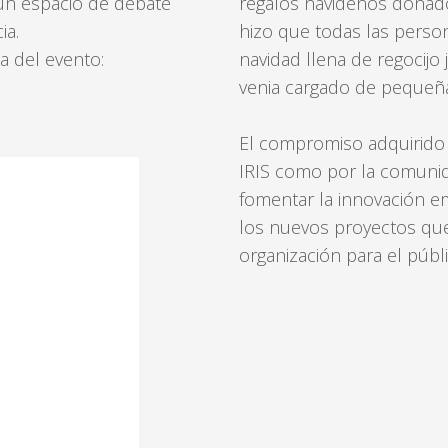
un espacio de debate
regalos navideños donado
ia.
hizo que todas las perso
 del evento:
navidad llena de regocijo 
venia cargado de pequeña
El compromiso adquirido a
IRIS como por la comunida
fomentar la innovación e
los nuevos proyectos que
organización para el públ