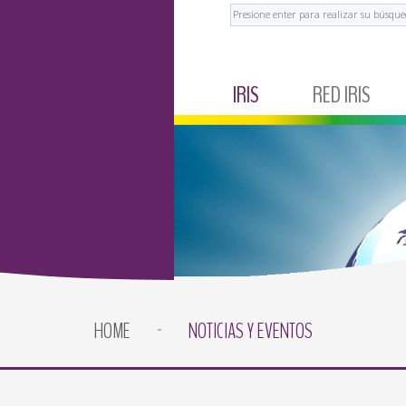
Buscar
IRIS
RED IRIS
IRIS CORPORATIVO
MÉXICO
NOTICIAS Y EVENTOS
ECUADOR
TESTIMONIOS
BRASIL
ARGENTINA
COLOMBIA
HOME
NOTICIAS Y EVENTOS
PERÚ