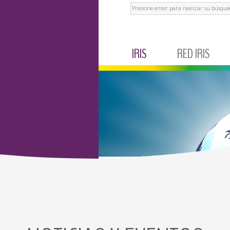
Buscar
IRIS
RED IRIS
IRIS CORPORATIVO
MÉXICO
NOTICIAS Y EVENTOS
ECUADOR
TESTIMONIOS
BRASIL
ARGENTINA
COLOMBIA
PERÚ