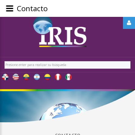
Contacto
REGÍSTRATE
-
OBTÉN
CONTENIDO
Buscar
EXCLUSIVO
PARA
NUESTROS
USUARIOS
IRIS