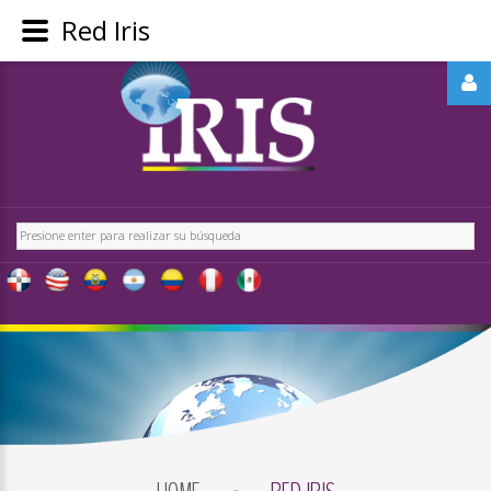
Red Iris
REGÍSTRATE
-
OBTÉN
CONTENIDO
Buscar
EXCLUSIVO
PARA
NUESTROS
USUARIOS
IRIS