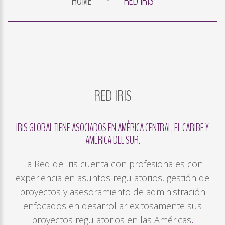
HOME
RED IRIS
LOG
IN
CREATE
AN
ACCOUNT
RED
IRIS
Remember
me
IRIS
GLOBAL
TIENE
ASOCIADOS
EN
AMÉRICA
CENTRAL,
EL
CARIBE
Y
Forgot
AMÉRICA
DEL
SUR.
your
username?
La Red de Iris cuenta con profesionales con
/
experiencia en asuntos regulatorios, gestión de
Forgot
proyectos y asesoramiento de administración
your
enfocados en desarrollar exitosamente sus
password?
proyectos regulatorios en las Américas
.