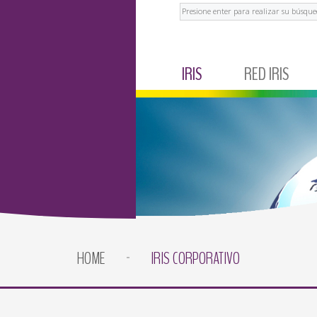
Buscar
IRIS
RED IRIS
IRIS CORPORATIVO
MÉXICO
NOTICIAS Y EVENTOS
ECUADOR
TESTIMONIOS
BRASIL
ARGENTINA
COLOMBIA
HOME
IRIS CORPORATIVO
PERÚ