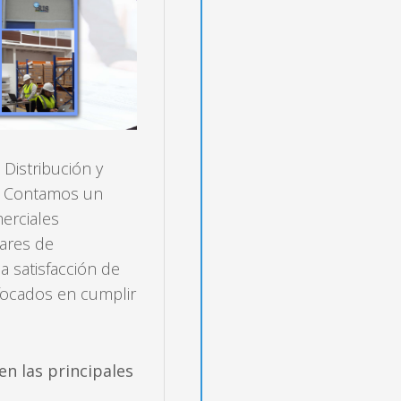
istribución y
6. Contamos un
erciales
dares de
la satisfacción de
focados en cumplir
n las principales