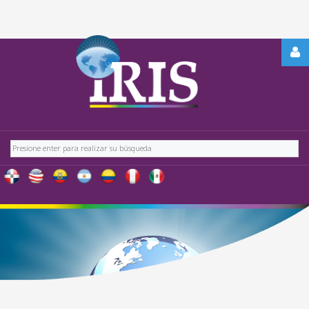
REGÍSTRATE
-
OBTÉN
CONTENIDO
Buscar
EXCLUSIVO
PARA
NUESTROS
USUARIOS
IRIS