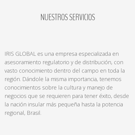
NUESTROS
SERVICIOS
LOG
IN
CREATE
AN
ACCOUNT
IRIS GLOBAL es una empresa especializada en
Remember
asesoramiento regulatorio y de distribución, con
me
vasto conocimiento dentro del campo en toda la
Forgot
región. Dándole la misma importancia, tenemos
your
conocimientos sobre la cultura y manejo de
username?
negocios que se requieren para tener éxito, desde
/
la nación insular más pequeña hasta la potencia
Forgot
regional, Brasil.
your
password?