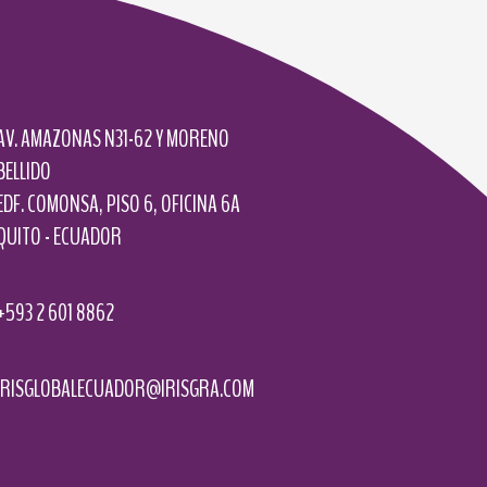
AV. AMAZONAS N31-62 Y MORENO
BELLIDO
EDF. COMONSA, PISO 6, OFICINA 6A
QUITO - ECUADOR
+593 2 601 8862
IRISGLOBALECUADOR@IRISGRA.COM