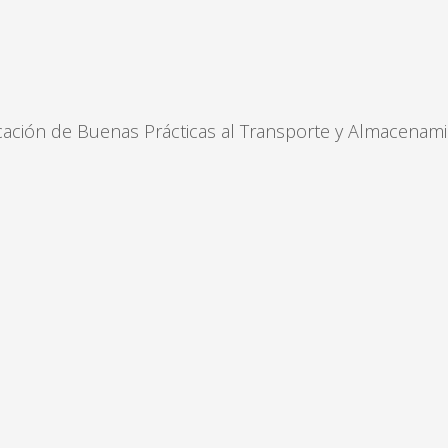
ión de Buenas Prácticas al Transporte y Almacenami
INVERTIMOS
EN
LAVE
ESTA
EN
LA
FORMACIÓN
nteligencia
egulatoria
Creemos que es imperativo invert
igencia regulatoria no es la
nuestra gente, y por eso esta
ión, es la experiencia con la