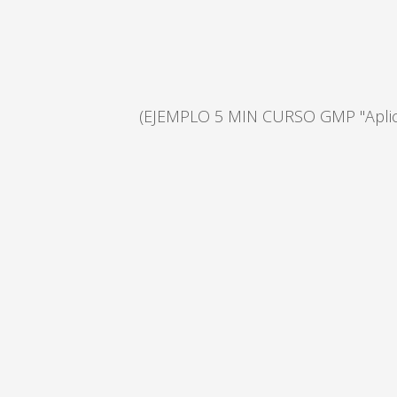
(EJEMPLO 5 MIN CURSO GMP "Aplicac
LA
C
OPTIMIZAMOS
EL
PROCESO
DE
CON
Dossiers
Master
I
R
IRIS se especializa en la preparación
Intel
de Dossiers completos (Multi-países)
informac