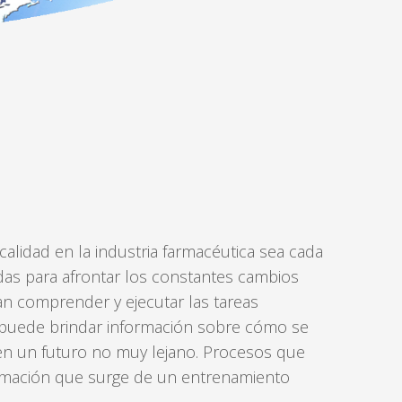
SOLUCION
ARTÍCULOS TÉCNICOS
INTELIGENCIA
FUERZA DE
REGULATORIA
TRABAJO
REPRESENTACION
LOG
CONSULTORIA
EN LOS PAISES
COMERCIAL
IN
ENTRENAMIENTO
CREATE
AN
ACCOUNT
Remember
me
Forgot
alidad en la industria farmacéutica sea cada
your
s para afrontar los constantes cambios
username?
an comprender y ejecutar las tareas
/
n puede brindar información sobre cómo se
Forgot
n un futuro no muy lejano. Procesos que
your
ormación que surge de un entrenamiento
password?